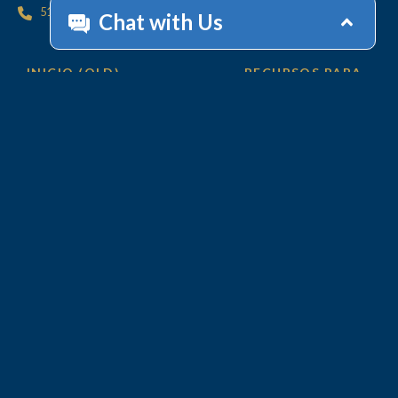
512.447.6675
INICIO (OLD)
RECURSOS PARA
CLIENTS
OFICINAS
CONTÁCTENOS
SERVICIOS
AYUDA CON SU
CUENTA
Cobros
Servicios de Valor Agregado
Tecnología
POR QUÉ LINEBARGER
EQUIPO