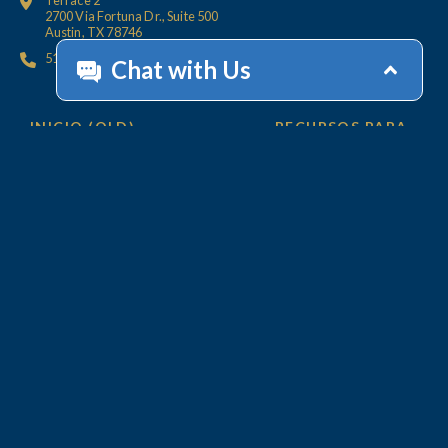
Terrace 2
2700 Via Fortuna Dr., Suite 500
Austin, TX 78746
512.447.6675
INICIO (OLD)
RECURSOS PARA
CLIENTS
OFICINAS
CONTÁCTENOS
SERVICIOS
AYUDA CON SU
CUENTA
Cobros
Servicios de Valor Agregado
Tecnología
POR QUÉ LINEBARGER
EQUIPO