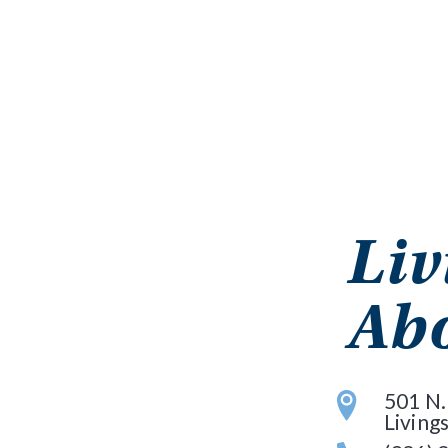
Liv
Ab
501 N.
Living