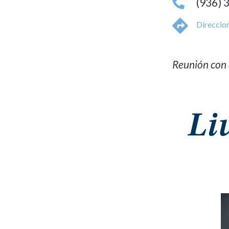
(936) 
Direccio
Reunión con 
Li