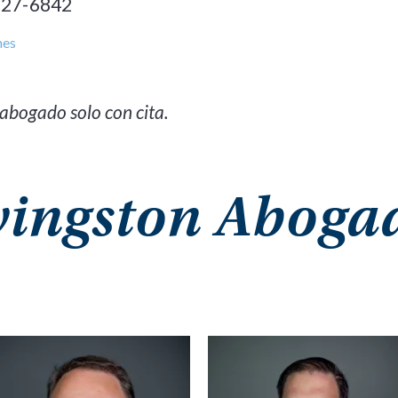
327-6842
nes
abogado solo con cita.
vingston Aboga