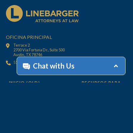
OFICINA PRINCIPAL
Terrace 2
2700 Via Fortuna Dr., Suite 500
Austin, TX 78746
512.447.6675
INICIO (OLD)
RECURSOS PARA
CLIENTS
OFICINAS
CONTÁCTENOS
SERVICIOS
AYUDA CON SU
CUENTA
Cobros
Servicios de Valor Agregado